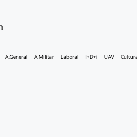
A.General
A.Militar
Laboral
I+D+i
UAV
Cultur