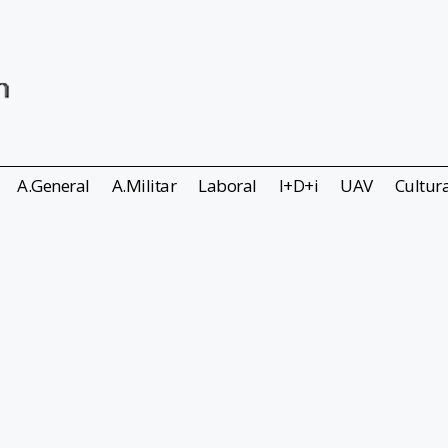
A.General
A.Militar
Laboral
I+D+i
UAV
Cultur