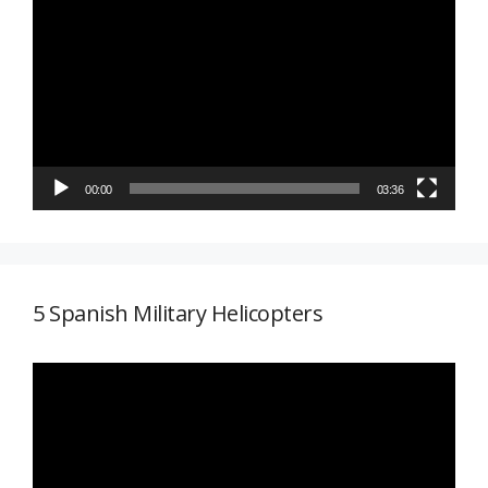
de
vídeo
00:00
03:36
5 Spanish Military Helicopters
Reproductor
de
vídeo