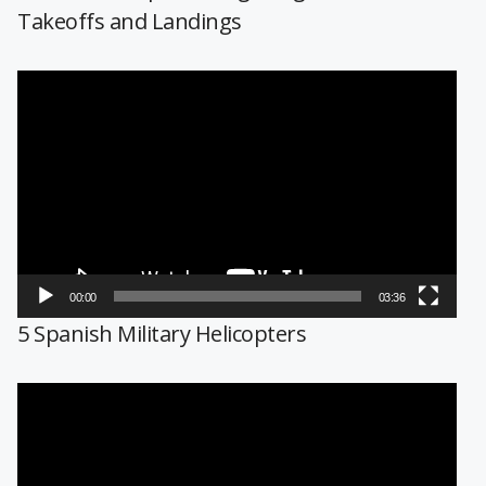
Takeoffs and Landings
Reproductor
de
vídeo
00:00
03:36
5 Spanish Military Helicopters
Reproductor
de
vídeo