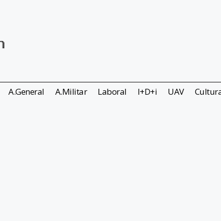
A.General
A.Militar
Laboral
I+D+i
UAV
Cultur