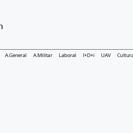
A.General
A.Militar
Laboral
I+D+i
UAV
Cultur