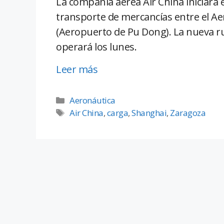
La compañía aérea Air China iniciará 
transporte de mercancías entre el A
(Aeropuerto de Pu Dong). La nueva r
operará los lunes.
Leer más
Aeronáutica
Air China
,
carga
,
Shanghai
,
Zaragoza