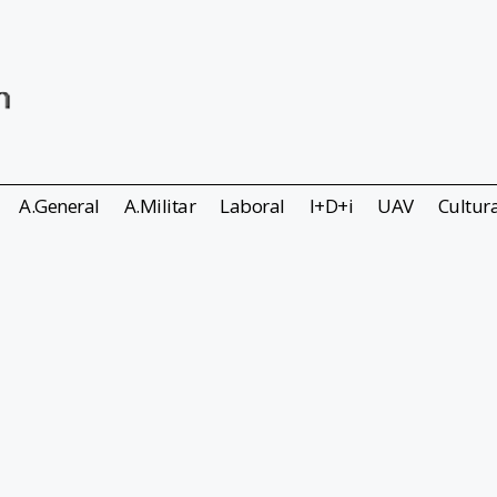
A.General
A.Militar
Laboral
I+D+i
UAV
Cultur