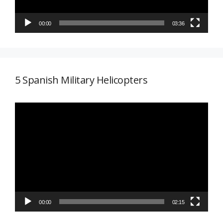
00:00
03:36
5 Spanish Military Helicopters
Reproductor
de
vídeo
00:00
02:15