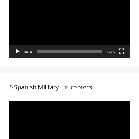
de
vídeo
00:00
03:36
5 Spanish Military Helicopters
Reproductor
de
vídeo