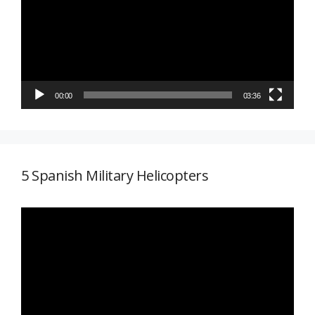
vídeo
00:00
03:36
5 Spanish Military Helicopters
Reproductor
de
vídeo