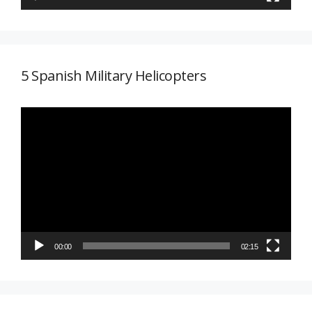
5 Spanish Military Helicopters
Reproductor
de
vídeo
00:00
02:15