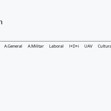
A.General
A.Militar
Laboral
I+D+i
UAV
Cultur