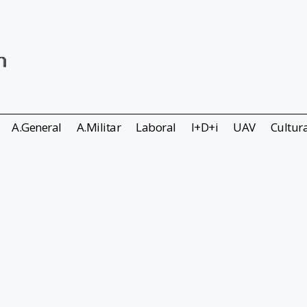
A.General
A.Militar
Laboral
I+D+i
UAV
Cultur