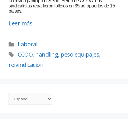
la misma participó el Sector Aéreo de CCOO. Los
sindicalistas repartieron folletos en 35 aeropuertos de 15
países.
Leer más
Laboral
CCOO
,
handling
,
peso equipajes
,
reivindicación