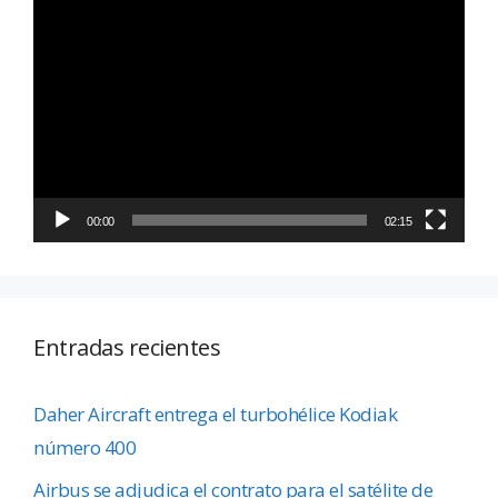
Reproductor
de
vídeo
00:00
02:15
Entradas recientes
Daher Aircraft entrega el turbohélice Kodiak
número 400
Airbus se adjudica el contrato para el satélite de