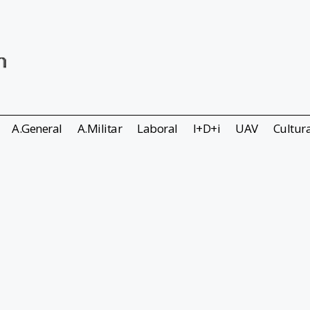
A.General
A.Militar
Laboral
I+D+i
UAV
Cultur