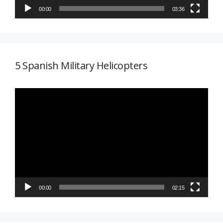
00:00
03:36
5 Spanish Military Helicopters
Reproductor
de
vídeo
00:00
02:15