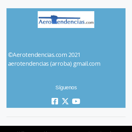
©Aerotendencias.com 2021
aerotendencias (arroba) gmail.com
Síguenos