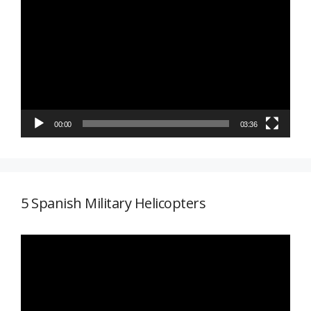
de
vídeo
00:00
03:36
5 Spanish Military Helicopters
Reproductor
de
vídeo