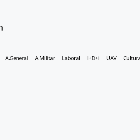
A.General
A.Militar
Laboral
I+D+i
UAV
Cultur