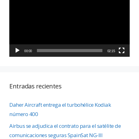
de
vídeo
00:00
02:15
Entradas recientes
Daher Aircraft entrega el turbohélice Kodiak
número 400
Airbus se adjudica el contrato para el satélite de
comunicaciones seguras SpainSat NG-III