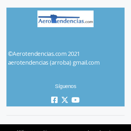
©Aerotendencias.com 2021
aerotendencias (arroba) gmail.com
Síguenos