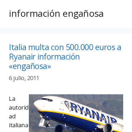
información engañosa
Italia multa con 500.000 euros a
Ryanair información
«engañosa»
6 julio, 2011
La
autorid
ad
italiana