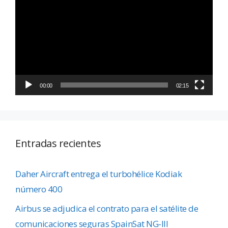
de
vídeo
00:00
02:15
Entradas recientes
Daher Aircraft entrega el turbohélice Kodiak
número 400
Airbus se adjudica el contrato para el satélite de
comunicaciones seguras SpainSat NG-III