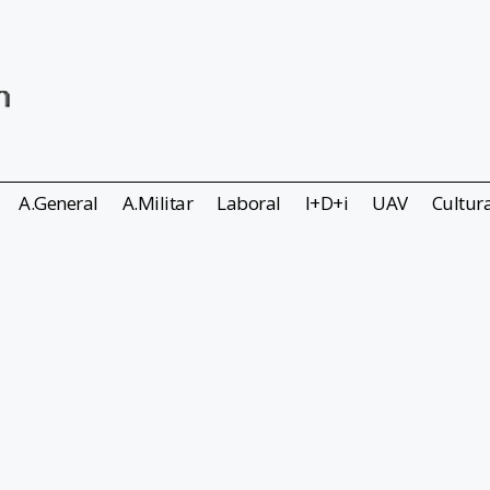
A.General
A.Militar
Laboral
I+D+i
UAV
Cultur