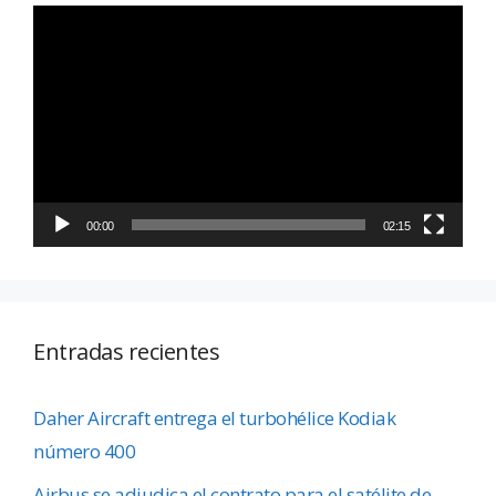
Reproductor
de
vídeo
00:00
02:15
Entradas recientes
Daher Aircraft entrega el turbohélice Kodiak
número 400
Airbus se adjudica el contrato para el satélite de