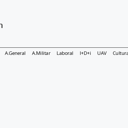
A.General
A.Militar
Laboral
I+D+i
UAV
Cultur