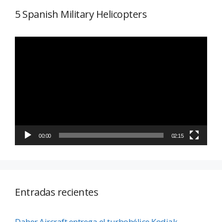
5 Spanish Military Helicopters
Reproductor
de
vídeo
00:00
02:15
Entradas recientes
Daher Aircraft entrega el turbohélice Kodiak