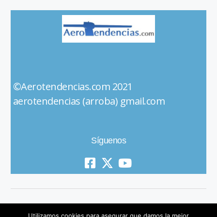
©Aerotendencias.com 2021
aerotendencias (arroba) gmail.com
Síguenos
Utilizamos cookies para asegurar que damos la mejor