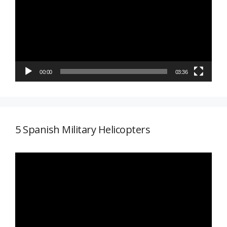
vídeo
00:00
03:36
5 Spanish Military Helicopters
Reproductor
de
vídeo