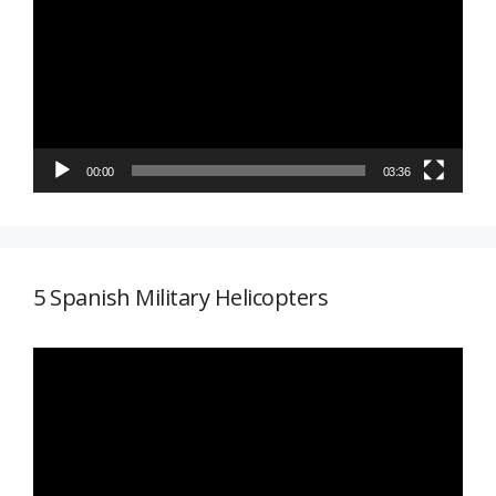
vídeo
00:00
03:36
5 Spanish Military Helicopters
Reproductor
de
vídeo