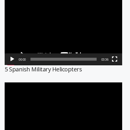
Reproductor
de
vídeo
00:00
03:36
5 Spanish Military Helicopters
Reproductor
de
vídeo