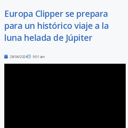
Europa Clipper se prepara
para un histórico viaje a la
luna helada de Júpiter
28/04/2024
9:01 am