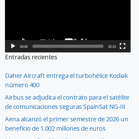
vídeo
00:00
02:15
Entradas recientes
Daher Aircraft entrega el turbohélice Kodiak
número 400
Airbus se adjudica el contrato para el satélite
de comunicaciones seguras SpainSat NG-III
Aena alcanzó el primer semestre de 2026 un
beneficio de 1.002 millones de euros