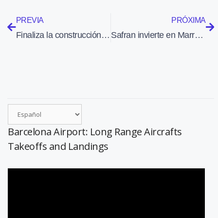
PREVIA
PRÓXIMA
Finaliza la construcción del satélite de la ESA Plato, que buscará exoplanetas con 26 cámaras
Safran invierte en Marruecos en un taller de mantenimiento y una fábrica para ensamblar motores LEAP-1A
Barcelona Airport: Long Range Aircrafts
Takeoffs and Landings
Reproductor
de
vídeo