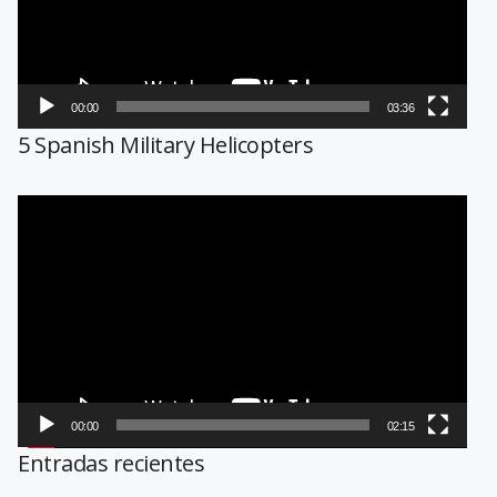
00:00
03:36
5 Spanish Military Helicopters
Reproductor
de
vídeo
00:00
02:15
Entradas recientes