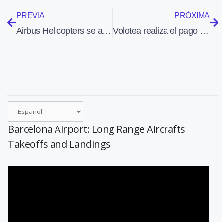
PREVIA
PRÓXIMA
Airbus Helicopters se alía con Tata Group para ensamblar el H125 en India
Volotea realiza el pago de 15,3 millones de euros del préstamo que recibió del ICO
Barcelona Airport: Long Range Aircrafts
Takeoffs and Landings
Reproductor
de
vídeo