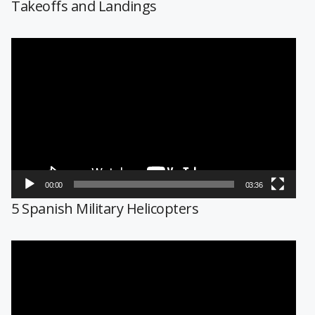
Takeoffs and Landings
Reproductor
de
vídeo
00:00
03:36
5 Spanish Military Helicopters
Reproductor
de
vídeo