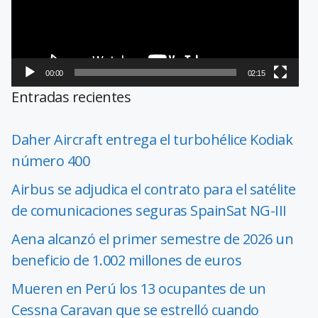
00:00
02:15
Entradas recientes
Daher Aircraft entrega el turbohélice Kodiak
número 400
Airbus se adjudica el contrato para el satélite
de comunicaciones seguras SpainSat NG-III
Aena alcanzó el primer semestre de 2026 un
beneficio de 1.002 millones de euros
Mueren en Perú los 13 ocupantes de un
Cessna Caravan que se estrelló cuando